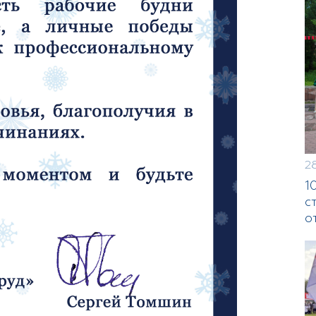
2
1
с
о