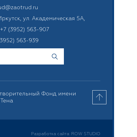
ud@zaotrud.ru
. Иркутск, ул. Академическая 5А,
:
+7 (3952) 563-907
(3952) 563-939
творительный Фонд имени
Тена
Разработка сайта: ROW STUDIO