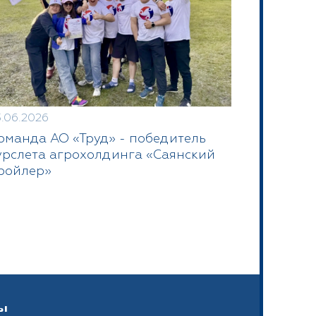
3.06.2026
оманда АО «Труд» - победитель
урслета агрохолдинга «Саянский
ройлер»
ы