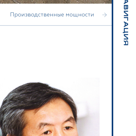
НАВИГАЦИЯ
Производственные мощности
Техно