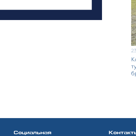
2
К
т
б
Социальная
Контакт