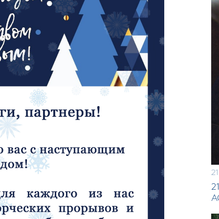
21
2
А