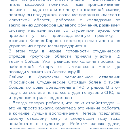
плане кадровой политики. Наша принципиальная
позиция – надо готовить смену со школьной скамьи,
поэтому мы поддержали создание дорожных классов в
Иркутской области, работаем с колледжами по
заключению договоров целевого обучения, развиваем
систему наставничества со студентами вузов, они
проходят у нас производственную практику, -
отмечает Кирилл Карпов, директор департамента по
управлению персоналом предприятия.
В этом году в марше готовности студенческих
отрядов Иркутской области приняли участие 1,5
тысячи бойцов. Уже традиционно колонна прошла по
набережной Ангары от Глазковского моста до
площади у памятника Александру III.
Сейчас в Иркутском региональном отделении
«Российские Студенческие Отряды» более 6 тысяч
бойцов, которые объединены в 140 отрядов. В этом
году в их составе не только студенты вузов и СПО, но
и трудовые отряды подростков.
- Всегда говорю ребятам, что опыт стройотрядов —
это не просто закалка характера, это умение работать
в команде, лучшие воспоминания. Теперь предлагаю
своему старшему сыну в следующем году тоже
поработать в студотряде. Ребятам желаю удачи,
интересного третьего семестра, - приветствовал