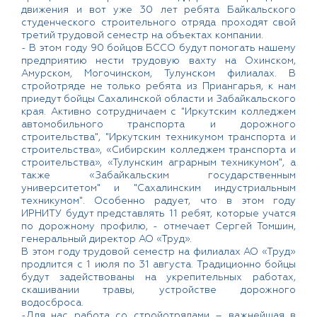
движения и вот уже 30 лет ребята Байкальского
студенческого строительного отряда проходят свой
третий трудовой семестр на объектах компании.
- В этом году 90 бойцов БССО будут помогать нашему
предприятию нести трудовую вахту на Охинском,
Амурском, Могочинском, Тулунском филиалах. В
стройотряде не только ребята из Приангарья, к нам
приедут бойцы Сахалинской области и Забайкальского
края. Активно сотрудничаем с "Иркутским колледжем
автомобильного транспорта и дорожного
строительства", "Иркутским техникумом транспорта и
строительства», «Сибирским колледжем транспорта и
строительства», «Тулунским аграрным техникумом", а
также «Забайкальским государственным
университетом" и "Сахалинским индустриальным
техникумом". Особенно радует, что в этом году
ИРНИТУ будут представлять 11 ребят, которые учатся
по дорожному профилю, - отмечает Сергей Томшин,
генеральный директор АО «Труд».
В этом году трудовой семестр на филиалах АО «Труд»
продлится с 1 июля по 31 августа. Традиционно бойцы
будут задействованы на укрепительных работах,
скашивании травы, устройстве дорожного
водосброса.
-Для нас работа со стройотрядами – важнейшая в