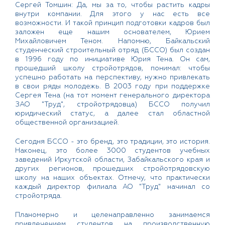
Сергей Томшин: Да, мы за то, чтобы растить кадры
внутри компании. Для этого у нас есть все
возможности. И такой принцип подготовки кадров был
заложен еще нашим основателем, Юрием
Михайловичем Теном. Напомню, Байкальский
студенческий строительный отряд (БССО) был создан
в 1996 году по инициативе Юрия Тена. Он сам,
прошедший школу стройотрядов, понимал: чтобы
успешно работать на перспективу, нужно привлекать
в свои ряды молодежь. В 2003 году при поддержке
Сергея Тена (на тот момент генерального директора
ЗАО "Труд", стройотрядовца) БССО получил
юридический статус, а далее стал областной
общественной организацией.
Сегодня БССО - это бренд, это традиции, это история.
Наконец, это более 3000 студентов учебных
заведений Иркутской области, Забайкальского края и
других регионов, прошедших стройотрядовскую
школу на наших объектах. Отмечу, что практически
каждый директор филиала АО "Труд" начинал со
стройотряда.
Планомерно и целенаправленно занимаемся
привлечением студентов на производственную