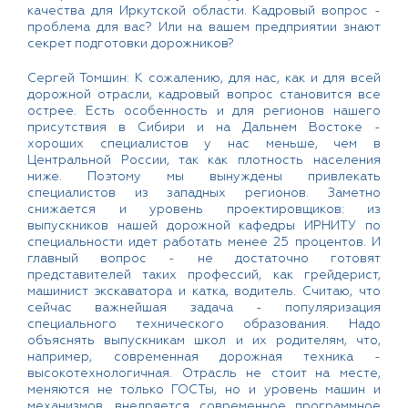
качества для Иркутской области. Кадровый вопрос -
проблема для вас? Или на вашем предприятии знают
секрет подготовки дорожников?
Сергей Томшин: К сожалению, для нас, как и для всей
дорожной отрасли, кадровый вопрос становится все
острее. Есть особенность и для регионов нашего
присутствия в Сибири и на Дальнем Востоке -
хороших специалистов у нас меньше, чем в
Центральной России, так как плотность населения
ниже. Поэтому мы вынуждены привлекать
специалистов из западных регионов. Заметно
снижается и уровень проектировщиков: из
выпускников нашей дорожной кафедры ИРНИТУ по
специальности идет работать менее 25 процентов. И
главный вопрос - не достаточно готовят
представителей таких профессий, как грейдерист,
машинист экскаватора и катка, водитель. Считаю, что
сейчас важнейшая задача - популяризация
специального технического образования. Надо
объяснять выпускникам школ и их родителям, что,
например, современная дорожная техника -
высокотехнологичная. Отрасль не стоит на месте,
меняются не только ГОСТы, но и уровень машин и
механизмов, внедряется современное программное