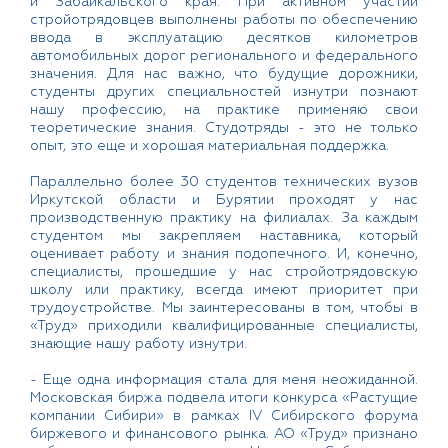
и Забайкальского края. При активном участии
стройотрядовцев выполнены работы по обеспечению
ввода в эксплуатацию десятков километров
автомобильных дорог регионального и федерального
значения. Для нас важно, что будущие дорожники,
студенты других специальностей изнутри познают
нашу профессию, на практике применяю свои
теоретические знания. Студотряды - это не только
опыт, это еще и хорошая материальная поддержка.
Параллельно более 30 студентов технических вузов
Иркутской области и Бурятии проходят у нас
производственную практику на филиалах. За каждым
студентом мы закрепляем наставника, который
оценивает работу и знания подопечного. И, конечно,
специалисты, прошедшие у нас стройотрядовскую
школу или практику, всегда имеют приоритет при
трудоустройстве. Мы заинтересованы в том, чтобы в
«Труд» приходили квалифицированные специалисты,
знающие нашу работу изнутри.
- Еще одна информация стала для меня неожиданной.
Московская биржа подвела итоги конкурса «Растущие
компании Сибири» в рамках IV Сибирского форума
биржевого и финансового рынка. АО «Труд» признано