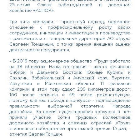
25-летию Союза работодателей в дорожном
хозяйстве «АСПОР».
Три кита компании - проектный подход, бережное
отношение к профессиональному росту своих
сотрудников, инновации и инвестиции в производство
- рассмотрели с генеральным директором АО «Труд»
Сергеем Томшиным, с точки зрения внешней оценки
деятельности предприятия.
- В 2019 году акционерное общество «Труд» работало
на 38 объектах. Наша география - шесть регионов
Сибири и Дальнего Востока: Южные Курилы и
Сахалин, Забайкальский и Амурский края, Бурятия,
Иркутская и Московская области. 11 филиалов
компании в этом году сдают 209 километров дорог:
160 после ремонта и 49 после реконструкции.
Поэтому для нас победа в конкурсе - подтверждение
правильности выбранной стратегии. Награда
достойная. За время существования конкурса в нем
приняли участие сотни трудовых коллективов
дорожного хозяйства и смежных отраслей. «Труд»
становился победителем престижной премии 13 раз, -
отметил Сергей Томшин.